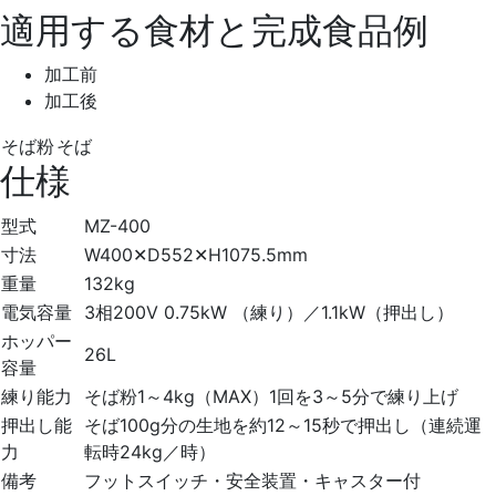
適用する食材と完成食品例
加工前
加工後
そば粉
そば
仕様
型式
MZ-400
寸法
W400✕D552✕H1075.5mm
重量
132kg
電気容量
3相200V 0.75kW （練り）／1.1kW（押出し）
ホッパー
26L
容量
練り能力
そば粉1～4kg（MAX）1回を3～5分で練り上げ
押出し能
そば100g分の生地を約12～15秒で押出し（連続運
力
転時24kg／時）
備考
フットスイッチ・安全装置・キャスター付