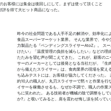
のお客様には集金は後回しにして、まずは使って頂くこと
好評を得て大ヒット商品になった。
昨今の社会問題である人手不足の解消や、効率化による
食品スーパーマーケット業界。
そんな業界で、今や
力製品たる『ベンディングスライサーAtoZ』。
スー
けたい」「温度管理の負担を減らしたい」などの理由
たたみを望む声が聞こえてきた。
これが、顧客のニ
サーのメーカーとしては後発となる当社だが、『生
から備えたスライサー』は、食肉業界の現場を変え
ち込みテストには、お客様が協力してくださった。
約10人の職人が、丸刃スライサーで黙々と作業を行
イサーを稼働させるも、なぜか不調で、職人の作業
ちに笑われた。
ある技術者が機械の陰で調整をして
か?」と覗いてみると、肩を震わせ悔し涙を拭ってい