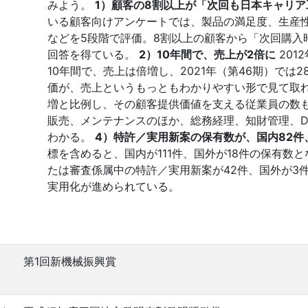
みよう。
1）顧客の8割以上が「次回も日本キャリ
いる顧客向けアンケートでは、製品の満足度、生産
などを5段階で評価。8割以上の顧客から「次回購入
回答を得ている。
2）10年間で、売上が2倍に
20
10年間で、売上は倍増し、2021年（第46期）で
価が、売上というもっともわかりやすい形で見て取
増と比例し、その顧客提供価値を支える従業員の数も
販売、メンテナンスのほか、総務経理、知財管理、D
わかる。
4）特許／実用新案の保有数が、国内82件
標を含めると、国内が111件、国外が18件の保有数と
たは審査係属中の特許／実用新案が42件、国外が3
実用化が進められている。
第1回新機械振興賞