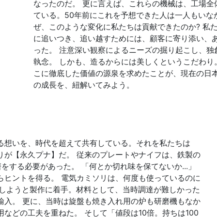
なったのだ。
更に言えば、これらの機械は、工場全
ている。50年前にこれを予想できた人は一人もいな
ぜ、このような変化に私たちは貢献できたのか?
私
に追いつき、追い越すためには、顧客に寄り添い、
った。
注意深い観察によるニーズの掘り起こし、独
執念。
しかも、造るからには美しくというこだわり
こに徹底した価値の源泉を求めたことが、現在の日
の成長を、紐解いてみよう。
る想いを、時代を超えて共有している。
それを私たちは
りが【永久プナ】だ。
従来のプレートやナイフは、鉄製の
磨をする必要があった。
「何とか切れ味を保てないか...」
らヒントを得る。
電気カミソリは、何度も使っているのに
現しようと製作に着手。材料として、当時調達が難しかった
輸入。
更に、当時は旋盤も焼き入れ用の炉も研磨機もなか
用などの工夫を重ねた。
そして「値段は10倍。持ちは100