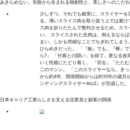
あきらめない。失敗から生まれる独創性と、美しさへのこだわ
少しずつ、それでも確実に、スライサーを
る。薄いスライス肉を取り扱う上では避け
ス肉を折りたたんで整列させるため、スラ
い。
スライスされた生肉は、例えるならば
まい、しかも些細なことでちぎれてしまう
ひらめきだった。
「『板』でも、『棒』で
ら?」
「付着との闘い」を経て、更なる改
いく性能にたどり着く。
「切る」「たたむ
二のマシン。
「このスライサーなら、きっ
から約4年、開発開始からは約10年の歳月
ンディングスライサーAtoZ』が完成した。
日本キャリア工業らしさを支える従業員と顧客の関係