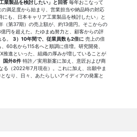
ア工業製品を検討したい」と回答
毎年おこなって
性の満足度から始まり、営業担当や納品時の対応
時にも、日本キャリア工業製品を検討したい」と
12年（第37期）の売上額が、約13億円。そこからの
は28億円を超えた。たゆまぬ努力と、顧客からの評
れる。
3）10年間で、従業員数も2倍に
売上の倍
、60名から115名へと順調に倍増。研究開発、
X推進といった、組織の厚みが増していることが
、国外8件
特許／実用新案に加え、意匠および商
なる（2022年7月現在）。これに加え、出願中ま
件となり、日々、あたらしいアイディアの発案と