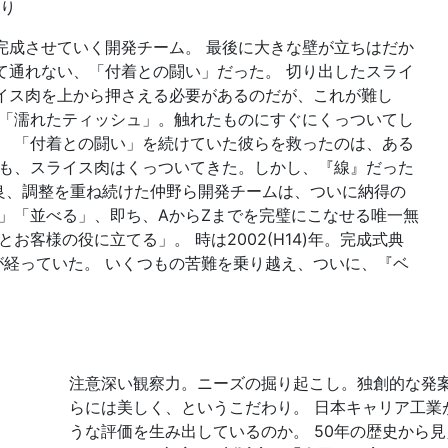
り
完成させていく開発チーム。
最後に大きな壁が立ちはだか
て通れない、「付着との闘い」だった。
切り出したスライ
イス肉を上から押さえる必要があるのだが、これが難し
「濡れたティッシュ」。触れたものにすぐにくっついてし
。
「付着との闘い」を続けていた彼らを救ったのは、ある
も、スライス肉はくっついてきた。しかし、『線』だった
良、調整を重ね続けた仲野ら開発チームは、ついに納得の
」「並べる」、即ち、AからZまでを完璧にこなせる唯一無
とお客様の役に立てる」。
時は2002(H14)年。完成式典
が経っていた。
いくつもの苦難を乗り越え、ついに、『ベ
注意深い観察力。ニーズの掘り起こし。独創的な発
らには美しく、というこだわり。
日本キャリア工業
うな評価を生み出しているのか。
50年の歴史から