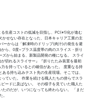
生産コストの低減を目指し、PC(※1)化が進む
欠かせない存在となった、日本キャリア工業の主
パーからは「解凍時のドリップ(肉汁)の発生を避
から、0度~プラス温度帯の肉のスライス・折り
ーズから始まる、新製品開発の種になる。
スライ
肉が切れるスライサー』『折りたたみ装置を最初
る力を持っているとの確信があった。
度重なる持
とある持ち込みテスト先の生産現場。そこでは、
なっていた。
作業を続ける職人たちの傍らでスラ
スピードに及ばない。
その様子を見ていた職人た
いたのだが、いつになっても終わらない。
「まだ
た。