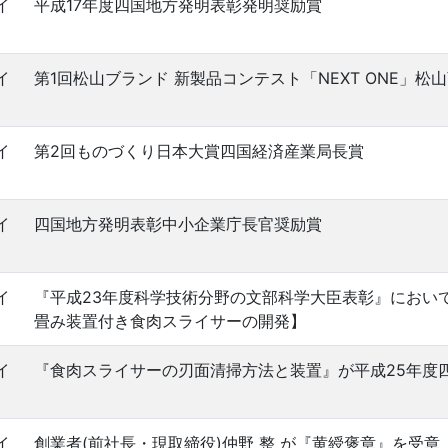
イ
平成17年度四国地方発明表彰発明奨励賞
イ
第1回松山ブランド 新製品コンテスト「NEXT ONE」松
イ
第2回ものづくり日本大賞四国経済産業局長賞
イ
四国地方発明表彰中小企業庁長官奨励賞
イ
『平成23年度科学技術分野の文部科学大臣表彰』において
畳み装置付き食肉スライサーの開発】
イ
『食肉スライサーの刃面清掃方法と装置』が平成25年度
イ
創業者(前社長・現取締役)仲野 整 が『黄綬褒章』を受章