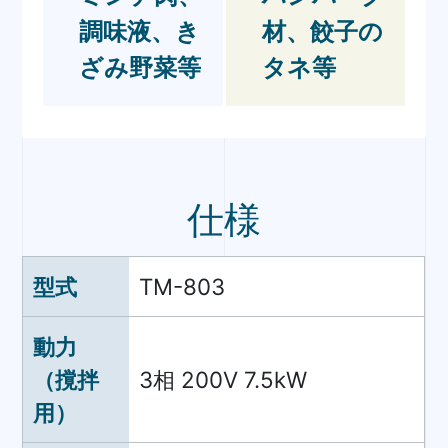
調味液、き
材、餃子の
ざみ野菜等
タネ等
仕様
型式
TM-803
動力
（撹拌
3相 200V 7.5kW
用）