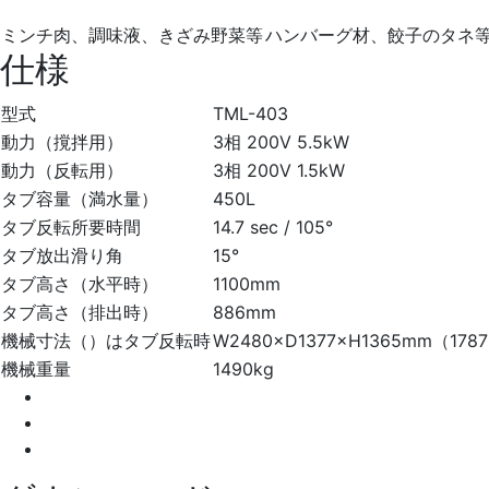
ミンチ肉、調味液、きざみ野菜等
ハンバーグ材、餃子のタネ
仕様
型式
TML-403
動力（撹拌用）
3相 200V 5.5kW
動力（反転用）
3相 200V 1.5kW
タブ容量（満水量）
450L
タブ反転所要時間
14.7 sec / 105°
タブ放出滑り角
15°
タブ高さ（水平時）
1100mm
タブ高さ（排出時）
886mm
機械寸法（）はタブ反転時
W2480×D1377×H1365mm（178
機械重量
1490kg