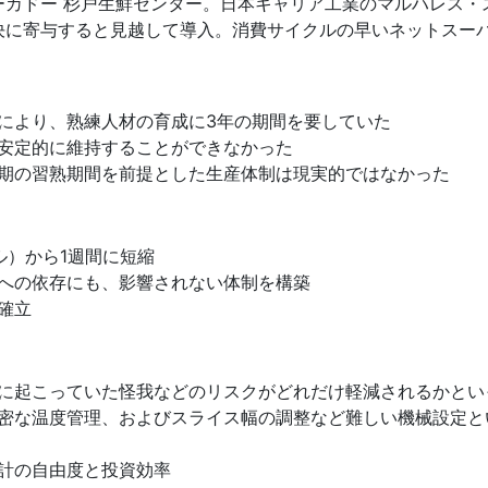
ーカドー 杉戸生鮮センター。日本キャリア工業のマルハレス・
決に寄与すると見越して導入。消費サイクルの早いネットスー
により、熟練人材の育成に3年の期間を要していた
安定的に維持することができなかった
期の習熟期間を前提とした生産体制は現実的ではなかった
ル）から1週間に短縮
への依存にも、影響されない体制を構築
確立
ト
に起こっていた怪我などのリスクがどれだけ軽減されるかとい
密な温度管理、およびスライス幅の調整など難しい機械設定と
計の自由度と投資効率