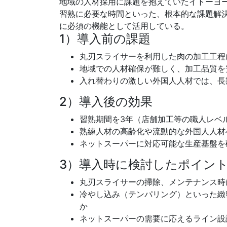
地域の人材採用に課題を抱えていたイトーヨ
習熟に必要な時間といった、根本的な課題解
に必須の機能として活用している。
1）導入前の課題
丸刃スライサーを利用した肉の加工工程
地域での人材確保が難しく、加工品質を
入れ替わりの激しい外国人人材では、長
2）導入後の効果
習熟期間を3年（店舗加工等の職人レベ
熟練人材の高齢化や流動的な外国人人材
ネットスーパーに対応可能な生産基盤を
3）導入時に検討したポイン
丸刃スライサーの掃除、メンテナンス時
冷やし込み（テンパリング）といった緻
か
ネットスーパーの需要に応えるライン設