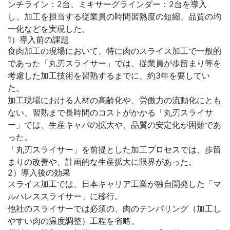
ンチライン：2台、ミキサーグラインダー：2台を導入
し、加工を担当する従業員の時間習熟度の短縮、品質の均
一化などを実現した。
1）導入前の課題
食肉加工の現場において、特に肉のスライス加工で一般的
であった「丸刃スライサー」では、従業員が歩留まり等を
考慮した加工技術を習熟するまでに、約3年を要してい
た。
加工現場における人材の高齢化や、労働力の流動化にとも
ない、習熟まで長時間のコストがかかる「丸刃スライサ
ー」では、生産キャパの拡大や、品質の安定化が困難であ
った。
「丸刃スライサー」を前提とした加工プロセスでは、歩留
まりの改善や、計画的な生産拡大に限界があった。
2）導入後の効果
スライス加工では、日本キャリア工業が独自開発した「マ
ルハレススライサー」に移行。
他社のスライサーでは必須の、肉のテンパリング（加工し
やすい肉の温度調整）工程を省略。