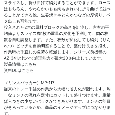
スライスし、折り曲げて鱗列することができます。ロース
はもちろん、やわらかいもも肉もきれいに折り曲げて並べ
ることができる他、生姜焼きやとんかつなどの厚切り、ベ
タ出しも可能です。
投入された2本の原料ブロックの高さを計測し、左右の平
均値よりスライス肉1枚の重量の変化を予測して、肉の枚
数を自動調整します。また、枚数が変化しても鱗列（りん
れつ）ピッチを自動調整することで、盛付け長さを揃え、
作業時の手直しの負荷を軽減します。シリーズ前機種の
AZ-341と比べて処理能力が最大20％向上しています。
製品情報はこちら
資料DLはこちら
（ミンスパッカー）MP-117
従来のトレー手詰め作業から大幅な省力化が図れます。均
一なミンチの流れを定寸にカットして盛りつけます。重量
ばらつきの少ないパックができあがります。ミンチの筋目
がそろっているため、商品のイメージアップにつながりま
す。