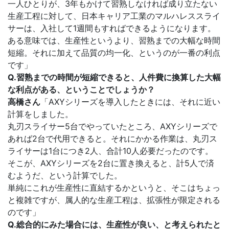
一人ひとりが、3年もかけて習熟しなければ成り立たない
生産工程に対して、日本キャリア工業のマルハレススライ
サーは、入社して1週間もすればできるようになります。
ある意味では、生産性というより、習熟までの大幅な時間
短縮。それに加えて品質の均一化、というのが一番の利点
です」
Q.習熟までの時間が短縮できると、人件費に換算した大幅
な利点がある、ということでしょうか？
高橋さん
「AXYシリーズを導入したときには、それに近い
計算をしました。
丸刃スライサー5台でやっていたところ、AXYシリーズで
あれば2台で代用できると。それにかかる作業は、丸刃ス
ライサーは1台につき2人、合計10人必要だったのです。
そこが、AXYシリーズを2台に置き換えると、計5人で済
むようだ、という計算でした。
単純にこれが生産性に直結するかというと、そこはちょっ
と複雑ですが、属人的な生産工程は、拡張性が限定される
のです」
Q.総合的にみた場合には、生産性が良い、と考えられたと