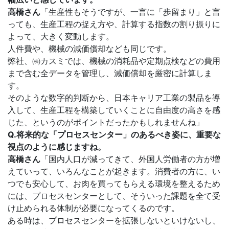
高橋さん
「生産性もそうですが、一言に「歩留まり」と言
っても、生産工程の捉え方や、計算する指数の割り振りに
よって、大きく変動します。
人件費や、機械の減価償却なども同じです。
弊社、㈱カスミでは、機械の消耗品や定期点検などの費用
まで含む全データを管理し、減価償却を厳密に計算しま
す。
そのような数字的判断から、日本キャリア工業の製品を導
入して、生産工程を構築していくことに自由度の高さを感
じた、というのがポイントだったかもしれませんね」
Q.将来的な「プロセスセンター」のあるべき姿に、重要な
視点のように感じますね。
高橋さん
「国内人口が減ってきて、外国人労働者の方が増
えていって、いろんなことが起きます。消費者の方に、い
つでも安心して、お肉を買ってもらえる環境を整えるため
には、プロセスセンターとして、そういった課題を全て受
け止められる体制が必要になってくるのです。
ある時は、プロセスセンターを拡張しないといけないし、